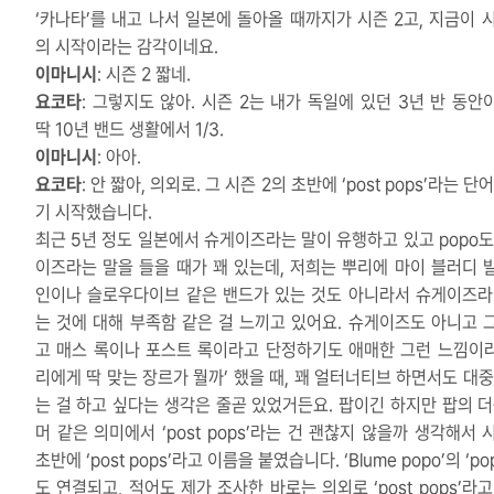
‘카나타’를 내고 나서 일본에 돌아올 때까지가 시즌 2고, 지금이 시
의 시작이라는 감각이네요.
이마니시
: 시즌 2 짧네.
요코타
: 그렇지도 않아. 시즌 2는 내가 독일에 있던 3년 반 동안
딱 10년 밴드 생활에서 1/3.
이마니시
: 아아.
요코타
: 안 짧아, 의외로. 그 시즌 2의 초반에 ‘post pops’라는 단
기 시작했습니다.
최근 5년 정도 일본에서 슈게이즈라는 말이 유행하고 있고 popo도
이즈라는 말을 들을 때가 꽤 있는데, 저희는 뿌리에 마이 블러디 
인이나 슬로우다이브 같은 밴드가 있는 것도 아니라서 슈게이즈라
는 것에 대해 부족함 같은 걸 느끼고 있어요. 슈게이즈도 아니고 
고 매스 록이나 포스트 록이라고 단정하기도 애매한 그런 느낌이라.
리에게 딱 맞는 장르가 뭘까’ 했을 때, 꽤 얼터너티브 하면서도 대중
는 걸 하고 싶다는 생각은 줄곧 있었거든요. 팝이긴 하지만 팝의 더
머 같은 의미에서 ‘post pops’라는 건 괜찮지 않을까 생각해서 
초반에 ‘post pops’라고 이름을 붙였습니다. ‘Blume popo’의 ‘po
도 연결되고, 적어도 제가 조사한 바로는 의외로 ‘post pops’라