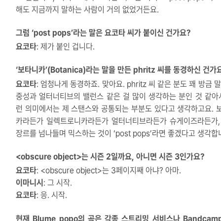
해도 지금까지 말하는 사람이 거의 없었거든요.
그럼 ‘post pops’라는 말은 요코타 씨가 붙이신 건가요?
요코타
: 제가 붙인 겁니다.
‘보타니카’(Botanica)라는 말을 만든 phritz 씨를 동경하신 건가
요코타
: 엄청나게 동경하죠. 맞아요. phritz 씨 같은 분도 꽤 방금 
중성과 얼터너티브의 밸런스 같은 걸 많이 생각하는 분인 것 같아서
런 의미에서는 제 스탠스와 공통되는 부분도 있다고 생각하고요. 
카라든가 일렉트로니카라든가 얼터너티브라든가 슈게이즈라든가,
장르를 넘나들며 믹스하는 것이 ‘post pops’라면 좋겠다고 생각합
<obscure object>는 시즌 2일까요, 아니면 시즌 3인가요?
요코타
: <obscure object>는 3페이지째 아냐? 아마.
이마니시
: 그 시작.
요코타
: 응. 시작.
현재 Blume popo의 곡은 각종 스트리밍 서비스나 Bandcam