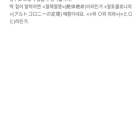
딱 짚어 말하자면 <절체절명>(絶体絶命)이라든가 <알토콜로니의
>(アルトコロニーの定理) 때쯤이네요. <×와 ○와 죄와>(×と
と)라든가.