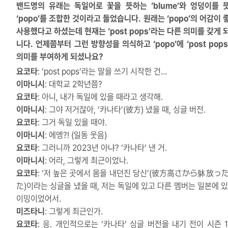
밴드명의 유래는 독일어로 꽃을 뜻하는 ‘blume’와 엉덩이를 
‘popo’를 조합한 것이라고 들었습니다. 원래는 ‘popo’의 어감이
사용했다고 하셨는데 현재는 ‘post pops’라는 다른 의미를 갖게 
니다. 언제쯤부터 그런 방향성을 의식하고 ‘popo’에 ‘post pop
의미를 부여하게 되셨나요?
요코타
: ‘post pops’라는 말을 쓰기 시작한 건…
이마니시
: 대학교 2학년쯤?
요코타
: 아니, 내가 독일에 있을 때라고 생각해.
이마니시
: 그야 저거잖아, ‘카나타’(彼方) 냈을 때, 싱글 버전.
요코타
: 그거 독일 있을 때야.
이마니시
: 에엥?! (일동 웃음)
요코타
: 그러니까 2023년 아냐? ‘카나타’ 낸 거.
이마니시
: 어라, 그렇게 최근이었나.
요코타
: ‘저 높은 곳에서 몸을 내던진 당신’(彼方高さから躰放っ
た)이라는 싱글을 냈을 때, 저는 독일에 있고 다른 멤버는 일본에 있
이밍이었어서.
미즈타니
: 그렇게 최근인가.
요코타
: 응. 개인적으로는 ‘카나타’ 싱글 버전을 내기 전이 시즌 1