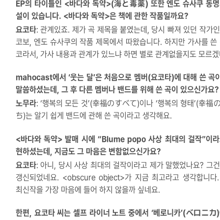
EP의 타이틀인 <바다와 독약>(海と毒薬) 또한 엔도 슈사쿠 동명
설이 있습니다. <바다와 독약>은 책에 관한 작품일까요?
요코타
: 관계있죠. 제가 곡 제목을 붙였는데, 당시 빠져 있던 작가인
코보, 엔도 슈사쿠의 작품 제목에서 따왔습니다. 하지만 가사를 쓴 
코라서, 가사 내용과 관계가 있느냐 하면 별로 관계없을지도 모르겠
mahocast에서 ‘웃는 달’은 처음으로 멤버(요코타)에 대해 쓴 곡
말씀하셨는데, 그 후 다른 멤버나 밴드를 위해 쓴 곡이 있으신가요?
노무라
: ‘행복의 모든 것’(幸福のすべて)이나 ‘행복의 형태’(幸福
ち)는 알기 쉽게 밴드에 관해 쓴 곡이라고 생각해요.
<바다와 독약> 발매 시에 “Blume popo 사상 최대의 걸작”이라
현하셨는데, 지금도 그 마음은 변함없으신가요?
요코타
: 아니, 당시 사상 최대의 걸작이라고 제가 말했었나요? 그건
갱신되었네요. <obscure object>가 지금 최고라고 생각합니다
최신작을 가장 마음에 들어 하지 않을까 싶네요.
한편, 요코타 씨는 셀프 라이너 노트 중에서 ‘베로니카’(ベロニカ)