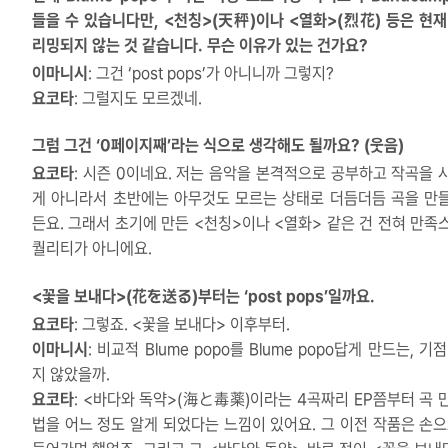
들을 수 있습니다만, <천칭>(天秤)이나 <열화>(烈花) 등은 현재
리밍되지 않는 것 같습니다. 무슨 이유가 있는 건가요?
이마니시
: 그건 ‘post pops’가 아니니까 그렇지?
요코타
: 그럴지도 모르겠네.
그럼 그건 ‘0페이지째’라는 식으로 생각해도 될까요? (웃음)
요코타
: 시즌 0이네요. 저는 음악을 본격적으로 공부하고 작곡을 
게 아니라서 초반에는 아무것도 모르는 상태로 더듬더듬 곡을 만
든요. 그래서 초기에 만든 <천칭>이나 <열화> 같은 건 전혀 만족
퀄리티가 아니에요.
<꽃을 보내다>(花を送る)부터는 ‘post pops’일까요.
요코타
: 그렇죠. <꽃을 보내다> 이후부터.
이마니시
: 비교적 Blume popo를 Blume popo답게 만드는, 기
지 않았을까.
요코타
: <바다와 독약>(海と毒薬)이라는 4곡짜리 EP쯤부터 곡 
법을 어느 정도 알게 되었다는 느낌이 있어요. 그 이전 작품은 손으