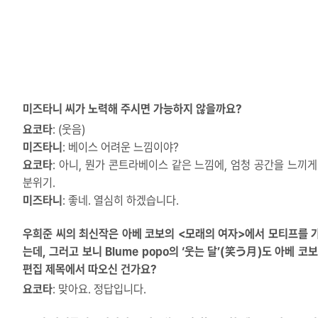
미즈타니 씨가 노력해 주시면 가능하지 않을까요?
요코타
: (웃음)
미즈타니
: 베이스 어려운 느낌이야?
요코타
: 아니, 뭔가 콘트라베이스 같은 느낌에, 엄청 공간을 느끼게
분위기.
미즈타니
: 좋네. 열심히 하겠습니다.
우희준 씨의 최신작은 아베 코보의 <모래의 여자>에서 모티프를 
는데, 그러고 보니 Blume popo의 ‘웃는 달’(笑う月)도 아베 코
편집 제목에서 따오신 건가요?
요코타
: 맞아요. 정답입니다.