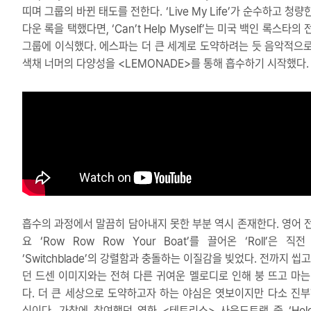
띠며 그룹의 바뀐 태도를 전한다. ‘Live My Life’가 순수하고 청량
다운 록을 택했다면, ‘Can’t Help Myself’는 미국 백인 록스타의
그룹에 이식했다. 에스파는 더 큰 세계로 도약하려는 듯 음악적으로
색채 너머의 다양성을 <LEMONADE>를 통해 흡수하기 시작했다.
흡수의 과정에서 말끔히 담아내지 못한 부분 역시 존재한다. 영어 
요 ‘Row Row Row Your Boat’를 끌어온 ‘Roll’은 직
‘Switchblade’의 강렬함과 충돌하는 이질감을 빚었다. 전까지 씹
던 드센 이미지와는 전혀 다른 귀여운 멜로디로 인해 붕 뜨고 마는
다. 더 큰 세상으로 도약하고자 하는 야심은 엿보이지만 다소 진부
식이다. 가창에 참여했던 영화 <테트리스> 사운드트랙 중 ‘Hold