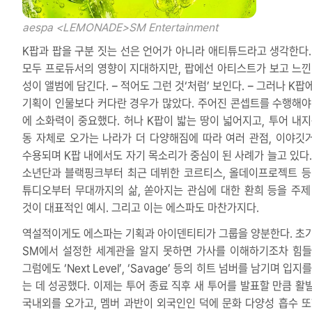
aespa <LEMONADE>
SM Entertainment
K팝과 팝을 구분 짓는 선은 언어가 아니라 애티튜드라고 생각한다.
모두 프로듀서의 영향이 지대하지만, 팝에선 아티스트가 보고 느낀
성이 앨범에 담긴다. – 적어도 그런 것‘처럼’ 보인다. – 그러나 K
기획이 인물보다 커다란 경우가 많았다. 주어진 콘셉트를 수행해야
에 소화력이 중요했다. 허나 K팝이 밟는 땅이 넓어지고, 투어 내지
동 자체로 오가는 나라가 더 다양해짐에 따라 여러 관점, 이야깃
수용되며 K팝 내에서도 자기 목소리가 중심이 된 사례가 늘고 있다.
소년단과 블랙핑크부터 최근 데뷔한 코르티스, 올데이프로젝트 등
튜디오부터 무대까지의 삶, 쏟아지는 관심에 대한 환희 등을 주제
것이 대표적인 예시. 그리고 이는 에스파도 마찬가지다.
역설적이게도 에스파는 기획과 아이덴티티가 그룹을 양분한다. 초
SM에서 설정한 세계관을 알지 못하면 가사를 이해하기조차 힘들
그럼에도 ‘Next Level’, ‘Savage’ 등의 히트 넘버를 남기며 입지
는 데 성공했다. 이제는 투어 종료 직후 새 투어를 발표할 만큼 활
국내외를 오가고, 멤버 과반이 외국인인 덕에 문화 다양성 흡수 또