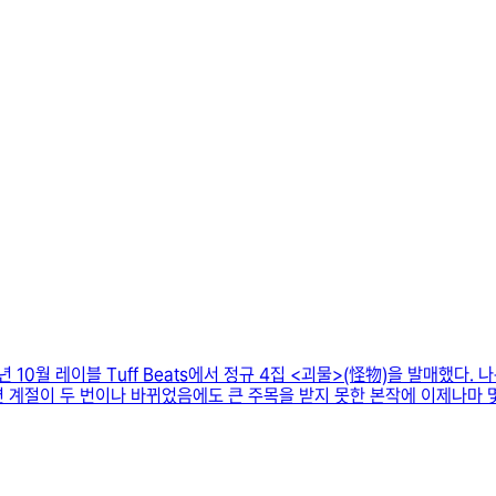
0월 레이블 Tuff Beats에서 정규 4집 <괴물>(怪物)을 발매했다. 
계절이 두 번이나 바뀌었음에도 큰 주목을 받지 못한 본작에 이제나마 몇