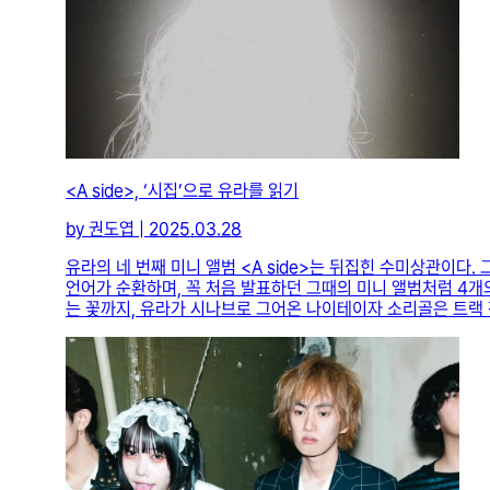
<A side>, ‘시집’으로 유라를 읽기
by 권도엽 | 2025.03.28
유라의 네 번째 미니 앨범 <A side>는 뒤집힌 수미상관이다.
언어가 순환하며, 꼭 처음 발표하던 그때의 미니 앨범처럼 4개의 
는 꽃까지, 유라가 시나브로 그어온 나이테이자 소리골은 트랙 