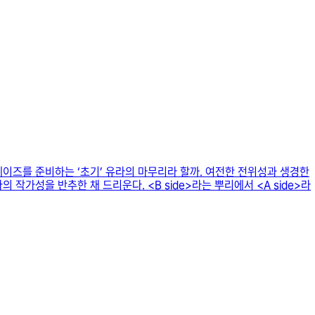
음 페이즈를 준비하는 ‘초기’ 유라의 마무리라 할까. 여전한 전위성과 생경한
작가성을 반추한 채 드리운다. <B side>라는 뿌리에서 <A side>라