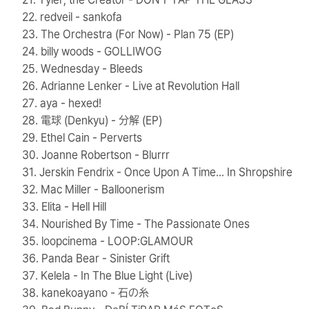
22. redveil - sankofa
23. The Orchestra (For Now) - Plan 75 (EP)
24. billy woods - GOLLIWOG
25. Wednesday - Bleeds
26. Adrianne Lenker - Live at Revolution Hall
27. aya - hexed!
28. 電球 (Denkyu) - 分解 (EP)
29. Ethel Cain - Perverts
30. Joanne Robertson - Blurrr
31. Jerskin Fendrix - Once Upon A Time... In Shropshire
32. Mac Miller - Balloonerism
33. Elita - Hell Hill
34. Nourished By Time - The Passionate Ones
35. loopcinema - LOOP:GLAMOUR
36. Panda Bear - Sinister Grift
37. Kelela - In The Blue Light (Live)
38. kanekoayano - 石の糸