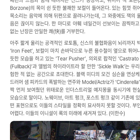
패턴의 드럼과 함께 내려치는 신스가 등장하고, 뒤이어 잭 보존(Z
Borzone)의 목이 쉰 듯한 불쾌한 보컬이 들어온다. 있는 힘껏 쥐
목소리는 음악에 의해 뒤편으로 끌려나가는데, 그 와중에도 잭의 
음은 끊이지 않는다. 한 마디로 야훼 네일건이 선보이는 끔찍하고
없는 난장은 안일한 쾌(快)를 거부한다.
아주 짧게 울리는 공격적인 로토톰, 신스의 불협화음이 뇌리까지 
‘Iron Feet’, 보컬이 마치 손바닥으로 누른 용수철이 옆으로 튀
듯한 모습을 하고 있는 ‘Tear Pusher’, 의외로 팝적인 ‘Castrato
(Fullback)’과 앨범의 하이라이트라 할 만한 ‘Sickle Walk’는 우
험한 적 없는 공간으로 초대한다. 블랙 미디의 모건 심슨을 연상케
드러머 샘 피카드의 폭발하는 연주와 Model/Actriz가 ‘Cinderella
짝 먼저 보여줬던 위태로운 인더스트리얼 예지몽을 동시기에 현
모습으로 말이다. 노웨이브, 아트 펑크, 포스트 펑크 같이 기존에 있
떤 표현으로도 이들의 스타일을 정확히 묘사하지 못할 것이다. 부
어렵다. 이들의 이니셜이 록의 미래에 새겨져 있다. (이한수)