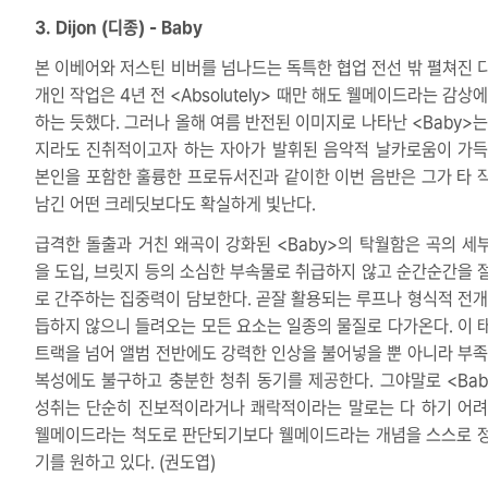
3. Dijon (디종) - Baby
본 이베어와 저스틴 비버를 넘나드는 독특한 협업 전선 밖 펼쳐진 
개인 작업은 4년 전 <Absolutely> 때만 해도 웰메이드라는 감상
하는 듯했다. 그러나 올해 여름 반전된 이미지로 나타난 <Baby>는
지라도 진취적이고자 하는 자아가 발휘된 음악적 날카로움이 가득
본인을 포함한 훌륭한 프로듀서진과 같이한 이번 음반은 그가 타 
남긴 어떤 크레딧보다도 확실하게 빛난다.
급격한 돌출과 거친 왜곡이 강화된 <Baby>의 탁월함은 곡의 세
을 도입, 브릿지 등의 소심한 부속물로 취급하지 않고 순간순간을 
로 간주하는 집중력이 담보한다. 곧잘 활용되는 루프나 형식적 전개
듭하지 않으니 들려오는 모든 요소는 일종의 물질로 다가온다. 이 
트랙을 넘어 앨범 전반에도 강력한 인상을 불어넣을 뿐 아니라 부족
복성에도 불구하고 충분한 청취 동기를 제공한다. 그야말로 <Bab
성취는 단순히 진보적이라거나 쾌락적이라는 말로는 다 하기 어려
웰메이드라는 척도로 판단되기보다 웰메이드라는 개념을 스스로 
기를 원하고 있다. (권도엽)