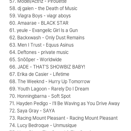
57. Model/Actriz - Pirouette
58. dj galen - the Death of Music
59. Viagra Boys - viagr aboys
60. Amaarae - BLACK STAR
61. yeule - Evangelic Girl Is a Gun
62. Backxwash - Only Dust Remains
63. Men I Trust - Equus Asinus
64. Deftones - private music
65. Snõõper - Worldwide
66. JADE - THAT'S SHOWBIZ BABY!
67. Erika de Casier - Lifetime
68. The Weeknd - Hurry Up Tomorrow
69. Youth Lagoon - Rarely Do I Dream
70. Honningbarna - Soft Spot
71. Hayden Pedigo - I'll Be Waving as You Drive Away
72. Saya Gray - SAYA
73. Racing Mount Pleasant - Racing Mount Pleasant
74. Lucy Bedroque - Unmusique