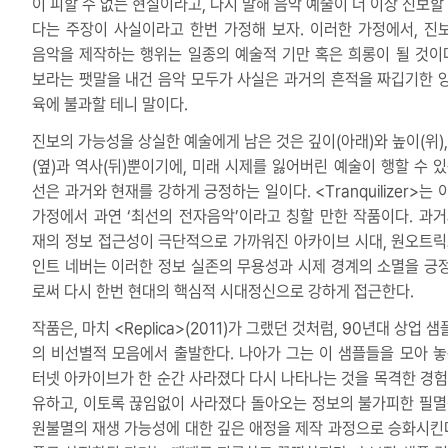
이 피할 수 없는 현실이라고, 다시 말해 음악 예술이 더 이상 진보할 
다는 주장이 사실이라고 한번 가정해 보자. 이러한 가정에서, 진
음악을 제작하는 행위는 일종의 예술적 기만 혹은 희롱이 될 것이다
보라는 팻말을 내건 음악 모두가 사실은 과거의 흔적을 짜깁기한 
육에 불과할 테니 말이다.
진보의 가능성을 상실한 예술에게 남은 것은 깊이(아래)와 높이(위),
(옆)과 역사(뒤)뿐이기에, 미래 시제를 잃어버린 예술이 행할 수 있
선은 과거와 현재를 강하게 긍정하는 일이다. <Tranquilizer>는
가정에서 과연 ‘최선의 전자음악’이라고 칭할 만한 작품이다. 과거
재의 정보 접근성이 극단적으로 가까워진 아카이브 시대, 원오트릭
인트 네버는 이러한 정보 실존의 무용성과 시제 경계의 소멸을 긍
로써 다시 한번 현대의 핵심적 시대정신으로 강하게 접근한다.
작품은, 마치 <Replica>(2011)가 그랬던 것처럼, 90년대 상업 샘
의 비선별적 모음에서 출발한다. 나아가 그는 이 샘플들을 모아 놓
터넷 아카이브가 한 순간 사라졌다 다시 나타나는 것을 목격한 경험
유하고, 이토록 끊임없이 사라졌다 돌아오는 정보의 불가피한 필멸
원불멸의 재생 가능성에 대한 깊은 애정을 제작 과정으로 승화시킨다