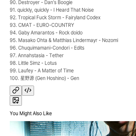
90. Destroyer - Dan's Boogie
91. quickly, quickly - I Heard That Noise
92. Tropical Fuck Storm - Fairyland Codex
93. CMAT - EURO-COUNTRY
94. Gaby Amarantos - Rock doido
95. Masako Ohta & Matthias Lindermayr - Nozomi
96. Chuquimamani-Condori - Edits
97. Annahstasia - Tether
98. Little Simz - Lotus
99. Laufey - A Matter of Time
100. 星野源 (Gen Hoshino) - Gen
You Might Also Like