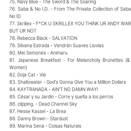
75. Navy Blue - The Sword & The Soaring
76. Saba & No I.D. - From The Private Collection of Sab
No ID
77. Skrillex - F*CK U SKRILLEX YOU THINK UR ANDY WA
BUT UR NOT
78. Rebecca Black - SALVATION
79. Silvana Estrada - Vendrán Suaves Lluvias
80. Mei Semones - Animaru
81. Japanese Breakfast - For Melancholy Brunettes (&
Women)
82. Doja Cat - Vie
83. Shallowater - God's Gonna Give You a Million Dollars
84. KAYTRANADA - AIN'T NO DAMN WAY!
85. César y su Jardín - Corre y suelta a los perros
86. clipping. - Dead Channel Sky
87. Hesse Kassel - La Brea
88. Danny Brown - Stardust
89. Marina Sena - Coisas Naturais