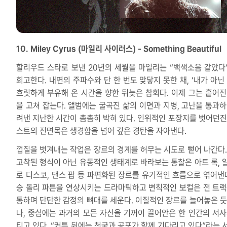
10. Miley Cyrus (마일리 사이러스) - Something Beautiful
할리우드 스타로 보낸 20년의 세월을 마일리는 “백색소음 같았다
회고한다. 내면의 주파수와 단 한 번도 맞닿지 못한 채, ‘내가 아닌 
흐릿하게 부유해 온 시간을 향한 뒤늦은 참회다. 이제 그는 흩어진
을 고쳐 잡는다. 앨범에는 굴곡진 삶의 이면과 지병, 고난을 통과하
려낸 지난한 시간이 촘촘히 박혀 있다. 인위적인 포장지를 벗어던진
스트의 진면목은 생경함을 넘어 깊은 경탄을 자아낸다.
껍질을 벗겨내는 작업은 장르의 경계를 허무는 시도로 뻗어 나간다.
고착된 형식이 아닌 유동적인 생태계로 바라보는 통찰은 아트 록, 
로 디스코, 댄스 팝 등 파편화된 장르를 유기적인 흐름으로 엮어낸다
승 돌리 파튼을 연상시키는 드라마틱하고 변칙적인 보컬은 전 트랙
통하며 단단한 감정의 뼈대를 세운다. 이질적인 장르를 늘어놓은 듯
나, 중심에는 과거의 모든 자신을 기꺼이 끌어안은 한 인간의 서사
티고 있다. “커튼 뒤에는 천국과 공포가 함께 기다리고 있다”라는 