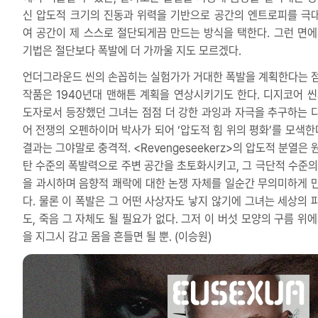
신 압도적 크기의 진동과 위력을 기반으로 공간의 엔트로피를 극
여 공간이 제 스스로 절단되게끔 만드는 방식을 택한다. 그런 면에
기법은 절단보다 폭발에 더 가까울 지도 모르겠다.
언더그라운드 씬의 손꼽히는 실험가가 거대한 폭발을 계획한다는 
작품은 1940년대 맨해튼 계획을 연상시키기도 한다. 디지코어 씬
도자로서 등장했던 그녀는 점점 더 강한 과잉과 자극을 추구하는 
어 전쟁의 오펜하이머 박사가 되어 ‘압도적 힘 위의 평화’를 모색한다
결과는 그야말로 충격적. <Revengeseekerz>의 압도적 분열은
탄 수준의 폭발력으로 주변 공간을 초토화시키고, 그 극단적 수준의
을 과시하며 음향적 쾌락에 대한 논쟁 자체를 일순간 무의미하게 
다. 물론 이 폭발은 그 어떤 사상자도 낳지 않기에 그녀는 세상의 
도, 죽음 그 자체도 될 필요가 없다. 그저 이 버섯 모양의 구름 위에
을 지그시 감고 몸을 흔들면 될 뿐. (이승원)