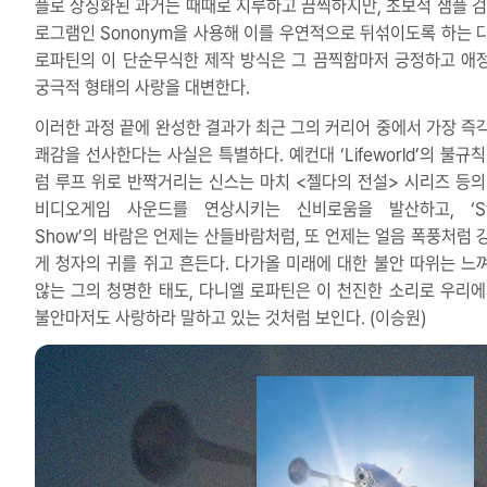
플로 상징화된 과거는 때때로 지루하고 끔찍하지만, 초보적 샘플 검
로그램인 Sononym을 사용해 이를 우연적으로 뒤섞이도록 하는 
로파틴의 이 단순무식한 제작 방식은 그 끔찍함마저 긍정하고 애
궁극적 형태의 사랑을 대변한다.
이러한 과정 끝에 완성한 결과가 최근 그의 커리어 중에서 가장 즉
쾌감을 선사한다는 사실은 특별하다. 예컨대 ‘Lifeworld’의 불규
럼 루프 위로 반짝거리는 신스는 마치 <젤다의 전설> 시리즈 등의
비디오게임 사운드를 연상시키는 신비로움을 발산하고, ‘St
Show’의 바람은 언제는 산들바람처럼, 또 언제는 얼음 폭풍처럼 
게 청자의 귀를 쥐고 흔든다. 다가올 미래에 대한 불안 따위는 느
않는 그의 청명한 태도, 다니엘 로파틴은 이 천진한 소리로 우리에
불안마저도 사랑하라 말하고 있는 것처럼 보인다. (이승원)