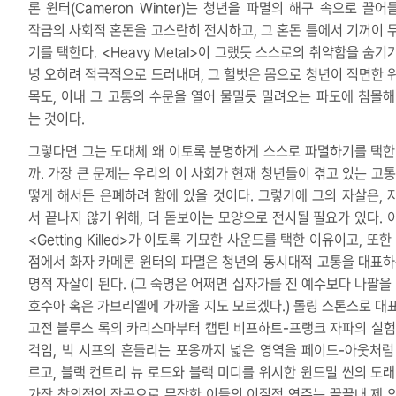
론 윈터(Cameron Winter)는 청년을 파멸의 해구 속으로 끌어
작금의 사회적 혼돈을 고스란히 전시하고, 그 혼돈 틈에서 기꺼이 
기를 택한다. <Heavy Metal>이 그랬듯 스스로의 취약함을 숨기
녕 오히려 적극적으로 드러내며, 그 헐벗은 몸으로 청년이 직면한 
목도, 이내 그 고통의 수문을 열어 물밀듯 밀려오는 파도에 침몰해
는 것이다.
그렇다면 그는 도대체 왜 이토록 분명하게 스스로 파멸하기를 택한
까. 가장 큰 문제는 우리의 이 사회가 현재 청년들이 겪고 있는 고통
떻게 해서든 은폐하려 함에 있을 것이다. 그렇기에 그의 자살은, 
서 끝나지 않기 위해, 더 돋보이는 모양으로 전시될 필요가 있다. 
<Getting Killed>가 이토록 기묘한 사운드를 택한 이유이고, 또한
점에서 화자 카메론 윈터의 파멸은 청년의 동시대적 고통을 대표하
명적 자살이 된다. (그 숙명은 어쩌면 십자가를 진 예수보다 나팔을 
호수아 혹은 가브리엘에 가까울 지도 모르겠다.) 롤링 스톤스로 대
고전 블루스 록의 카리스마부터 캡틴 비프하트-프랭크 자파의 실험
걱임, 빅 시프의 흔들리는 포옹까지 넓은 영역을 페이드-아웃처럼
르고, 블랙 컨트리 뉴 로드와 블랙 미디를 위시한 윈드밀 씬의 도래
가장 창의적인 작곡으로 무장한 이들의 이질적 연주는 끝끝내 제 