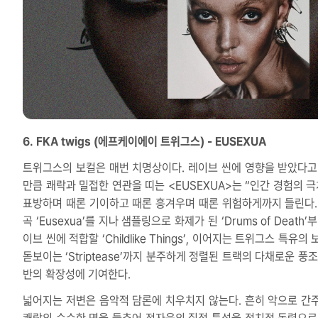
6. FKA twigs (에프케이에이 트위그스) - EUSEXUA
트위그스의 보컬은 매번 치명상이다. 레이브 씬에 영향을 받았다고
만큼 쾌락과 밀접한 연관을 띠는 <EUSEXUA>는 “인간 경험의 극
표방하며 때론 기이하고 때론 흥겨우며 때론 위험하게까지 들린다.
곡 ‘Eusexua’를 지나 샘플링으로 화제가 된 ‘Drums of Death’
이브 씬에 적합할 ‘Childlike Things’, 이어지는 트위그스 특유의
돋보이는 ‘Striptease’까지 분주하게 정렬된 트랙의 다채로운 풍
반의 확장성에 기여한다.
넓어지는 저변은 음악적 담론에 치우치지 않는다. 흔히 악으로 간