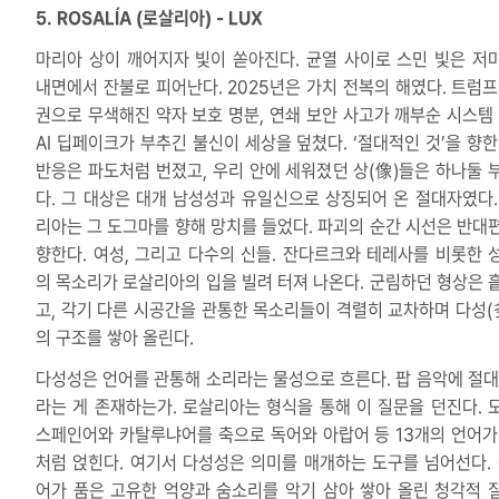
5. ROSALÍA (로살리아) - LUX
마리아 상이 깨어지자 빛이 쏟아진다. 균열 사이로 스민 빛은 저
내면에서 잔불로 피어난다. 2025년은 가치 전복의 해였다. 트럼프
권으로 무색해진 약자 보호 명분, 연쇄 보안 사고가 깨부순 시스템 
AI 딥페이크가 부추긴 불신이 세상을 덮쳤다. ‘절대적인 것’을 향한
반응은 파도처럼 번졌고, 우리 안에 세워졌던 상(像)들은 하나둘 
다. 그 대상은 대개 남성성과 유일신으로 상징되어 온 절대자였다.
리아는 그 도그마를 향해 망치를 들었다. 파괴의 순간 시선은 반대
향한다. 여성, 그리고 다수의 신들. 잔다르크와 테레사를 비롯한 
의 목소리가 로살리아의 입을 빌려 터져 나온다. 군림하던 형상은 
고, 각기 다른 시공간을 관통한 목소리들이 격렬히 교차하며 다성(
의 구조를 쌓아 올린다.
다성성은 언어를 관통해 소리라는 물성으로 흐른다. 팝 음악에 절대
라는 게 존재하는가. 로살리아는 형식을 통해 이 질문을 던진다. 
스페인어와 카탈루냐어를 축으로 독어와 아랍어 등 13개의 언어가
처럼 얹힌다. 여기서 다성성은 의미를 매개하는 도구를 넘어선다. 
어가 품은 고유한 억양과 숨소리를 악기 삼아 쌓아 올린 청각적 