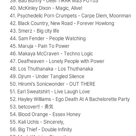
39. Bad Bunny - DeBÍ TiRAR MáS FOToS
40. McKinley Dixon - Magic, Alive!
41. Psychedelic Porn Crumpets - Carpe Diem, Moonman
42. Black Country, New Road - Forever Howlong
43. Smerz - Big city life
44. Sam Fender - People Watching
45. Maruja - Pain To Power
46. Makaya McCraven - Techno Logic
47. Deafheaven - Lonely People with Power
48. Los Thuthanaka - Los Thuthanaka
49. Djrum - Under Tangled Silence
50. Hiromi's Sonicwonder - OUT THERE
51. Earl Sweatshirt - Live Laugh Love
52. Hayley Williams - Ego Death At A Bachelorette Party
53. betcover!! - 勇気
54. Blood Orange - Essex Honey
55. Kali Uchis - Sincerely,
56. Big Thief - Double Infinity