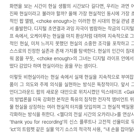
화면을 보는 시간이 현실 생활의 시간보다 길다면, 우리는 과연 
진짜 현실이라고 불러야 할까? 올해 가장 현실적인 동시에 가장 
적인 팝 앨범, <choke enough>는 이러한 현 시대의 현실 관념
서 출발한다. 디지털 초연결과 과잉 자극이 범람하는 작금의 디지털
프 속에서, 오케이루는 현실을 마치 환상처럼 대하며 지속적으로 그
적인 현실, 미처 느끼지 못했던 현실의 소중한 조각을 포착하고 
스스로의 진정한 실존과 존재 가치를 탐색한다. 현실의 인간이 침대
워 꿈을 꾸듯, <choke enough>의 그녀는 디지털 라이프 안에
떴다 감았다 하며 현실이라는 꿈을 꾸는 셈이다.
이렇듯 비현실이라는 현실 속에서 실재 현실을 지속적으로 부여잡
품이 그 의도와 주제 의식을 실현하는 방식은 독창적이다. 앞서 
언더그라운드 팝의 새로운 대안으로 위치시켰던 믹스테이프 <Galo
의 방법론을 더욱 강화한 본작은 특유의 침착한 전자적 앰비언트 위
물 현실을 상징하는 여러 현실적 터치를 덧입히며 그 현실적 백일몽
각화하는 방식을 취한다. <젤다의 전설 시간의 오카리나>를 연상
‘thank you for recording’의 신스 플루트나 고전적 선율미로
‘ict’의 트럼펫 같은 실물 악기 소스의 적극적 사용, “내 손을 잡아