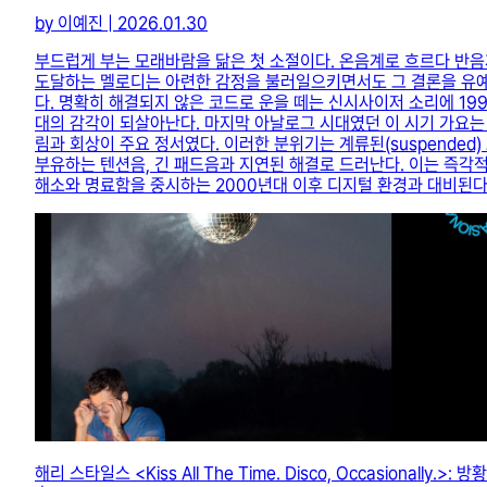
by 이예진 | 2026.01.30
부드럽게 부는 모래바람을 닮은 첫 소절이다. 온음계로 흐르다 반
도달하는 멜로디는 아련한 감정을 불러일으키면서도 그 결론을 유
다. 명확히 해결되지 않은 코드로 운을 떼는 신시사이저 소리에 19
대의 감각이 되살아난다. 마지막 아날로그 시대였던 이 시기 가요는
림과 회상이 주요 정서였다. 이러한 분위기는 계류된(suspended) 
부유하는 텐션음, 긴 패드음과 지연된 해결로 드러난다. 이는 즉각
해소와 명료함을 중시하는 2000년대 이후 디지털 환경과 대비된다
해리 스타일스 <Kiss All The Time. Disco, Occasionally.>: 방