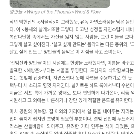
양반들 <Wings of the Phoenix>
Wind & Flow
작년 백현진의 <서울식>이 그러했듯, 유독 자연스러움을 담은 음반
다. 이 <붕새의 날개> 또한 그렇다. 타고난 성정을 자연스럽게 내비
복잡다단함 속에서도 자신을 잃지 않는 사람들. 그런 이들을 보다
그렇게 살고 싶어진다. ‘살고 싶게 만드는’ 음악과는 다른 층위의, ‘
살고 싶게 만드는’ 양반들의 음악은 이 지점을 타고 스며든다.
‘전범선과 양반들’이던 시절에는 한양을 노래했다면, 이름을 바꾸고
발표한 <해방촌>부터는 서울을 투영한다. 도심지의 삭막함보다는
이는 햇빛에 집중하며, 자연스럽다 못해 자연을 수용하기로 한 듯 
랙부터 새 소리도 힘껏 지저귄다. 날카로운 하드 록에서부터 수년이
지금은 서프 록에 가까운 양태로 보다 편안하게 다가온다. 리듬 
시원하고 그 외에는 나른하거나 강단 있게 적절한 온도를 유지한다.
마치 공원의 아늑함. 집 이외의 거리에서 쉴 틈을 내어주는 자리는
인이 놓치기 쉽지만 분명히 필요한 부분이다. 앨범 전반에 두드러지
러스는 산들바람이 되어주고, 유려한 기타 연주는 책이 되었든, 
혹은 SNS 속 소식이든 앉아 집중할 흥미 요소가 되어준다. 베이스