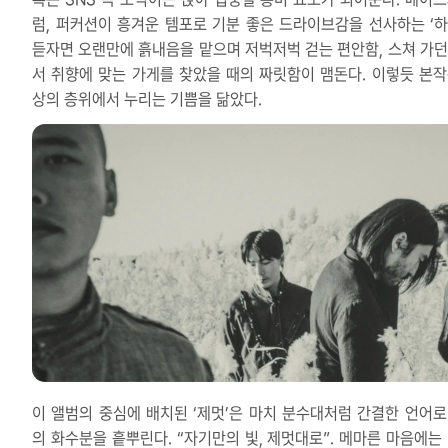
럼, 퍼커션이 흥겨운 템포로 기분 좋은 드라이브감을 선사하는 ‘하
듣자면 오랜만에 흙내음을 맡으며 저벅저벅 걷는 편안함, 스쳐 가던
서 취향에 맞는 가게를 찾았을 때의 짜릿함이 맴돈다. 이렇듯 본작
상의 층위에서 누리는 기쁨을 닮았다.
이 앨범의 중심에 배치된 ‘제멋’은 마치 분수대처럼 간결한 언어로
의 화수분을 흩뿌린다. “자기만의 빛, 제멋대로”. 메마른 마음에는 