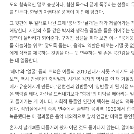
도의 함축적인 말로 충분하다. 힘찬 목소리 끝에 폭주하는 선율이 
를 만든다. 한낮의 아름다운 풍경이 이 안에 담겼다.
그 뒷편에 두 갈래로 나뉜 표제 ‘붕새’와 ‘날개’는 해가 저물어가는 
해당한다. 시간의 흐름 같은 박자와 생각을 곱씹을 틈을 쥐어주는 
향연이 울타리가 되어준다. 구겨진 상념을 펴다 보면 이내 “뭉게뭉
름 하늘하늘 위로” 닿도록 돕는다. 음악의 역할은 때로는 기댈 곳 없
에게 쉼터를 제공하는 것임을 아는 듯 연주하는 열 손은 공간감을 
는 데 열중한다.
‘해야’와 ‘얼굴’ 등의 트랙은 이들의 2010년대가 사뭇 스치기도 하
보면, 역시 인생이란 축적일까. 시간은 각자의 역사를 쥔 채 거칠었
매가 유순해지게 만든다. ‘전범선과 양반들’이 ‘양반들’이 된 시점 또
은 맥락일 테다. 자신을 드러내기보다 “함께”의 미덕을 헤아리는 일
고 들어가는 게 아니다. 사회적 동물인 인간이 택하는 최선의 덕목
깝다. 작업실에서의 즉흥 연주에서 출발해 음악역 1939에서 합
녹음했다는 이 결과물은 음악 내외적으로 앞서 언급한 미덕을 증언
혼자서 날개뼈를 더듬거려 봤자 어떤 것도 돋아나지 않는다. 알아봐