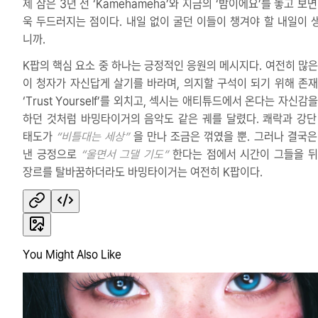
제 삼은 3년 전 ‘Kamehameha’와 지금의 ‘밤이에요’를 놓고 보
욱 두드러지는 점이다. 내일 없이 굴던 이들이 챙겨야 할 내일이 
니까.
K팝의 핵심 요소 중 하나는 긍정적인 응원의 메시지다. 여전히 많은
이 청자가 자신답게 살기를 바라며, 의지할 구석이 되기 위해 존재
‘Trust Yourself’를 외치고, 섹시는 애티튜드에서 온다는 자신감
하던 것처럼 바밍타이거의 음악도 같은 궤를 달렸다. 쾌락과 강단
태도가
“비틀대는 세상”
을 만나 조금은 꺾였을 뿐. 그러나 결국은
낸 긍정으로
“울면서 그댈 기도”
한다는 점에서 시간이 그들을 뒤
장르를 탈바꿈하더라도 바밍타이거는 여전히 K팝이다.
You Might Also Like