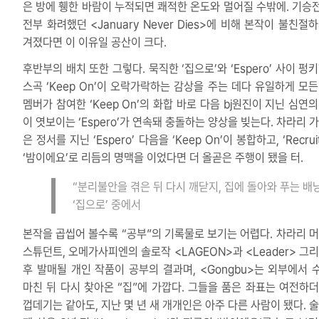
은 방에 휑한 바람이 누적되면 쾌적한 온도와 멀어질 수밖에. 기승
전부 화려했던 <January Never Dies>에 비해 본작이 불친절
겨졌다면 이 이유일 공산이 크다.
후반부의 배치 또한 그렇다. 묵직한 ‘집으로’와 ‘Espero’ 사이 펑
스곡 ‘Keep On’이 오락가락하는 감상을 주는 데다 유일하게 모든
멤버가 참여한 ‘Keep On’의 화합 바로 다음 bj원진이 지닌 심연
이 엿보이는 ‘Espero’가 연속돼 충돌하는 양상을 빚는다. 차라리 
은 정서를 지닌 ‘Espero’ 다음을 ‘Keep On’이 봉합하고, ‘Recruiti
‘밤이에요’로 리듬의 명맥을 이었다면 더 올곧은 주행이 됐을 터.
“분리불안을 겪은 뒤 다시 깨닫지, 집에 돌아와 푸는 배
‘집으로’ 중에서
본작을 곱씹어 볼수록 “공부”의 기록물로 보기는 어렵다. 차라리 머
스튜던트, 오메가사피엔의 솔로작 <LAGEON>과 <Leader> 그리
후 발매될 개인 작품이 공부의 결과며, <Gongbu>는 외부에서 
마친 뒤 다시 찾아온 “집”에 가깝다. 그들을 품은 좌표는 여전하더
껍데기는 같아도, 지난 몇 년 새 개개인은 아주 다른 사람이 됐다. 술