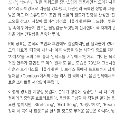
드기”
,
“번데기”
같은 키워드를 장난스럽게 인용하면서 오메가사
특유의 라이밍으로 리듬을 강화했고, bj원진의 독특한 창법과 그를
받은 머드 더 스튜던트의 조합 뒤 소금의 챈트가 잔향을 완성한 ‘잔
고요를 찾고자 사찰에 들어선 심경을 떠올리게 만든다. 드럼이 빚은
감 속에 뛰어들게 만드는 몰입감을 노랫말이 선사한다. 곡 자체가 
경을 외는 간절함을 응축한 듯이.
K의 징표는 본작의 초반과 후반에도 얼얼하리만큼 달라붙어 있다.
도의 대표곡 ‘다함께 차차차’ 이후 슬픔을 딛는 해학의 춤으로 자리
‘차차차’를 오마주해 흥과 임팩트를 서두에 각인하고, 꺾이는 목
거친 연주가 혼합된 ‘기억의 열차’로 닫는 모습은 70년대 그룹사
김훈과 트리퍼스를 떠올리게 한다. 브라스 록에서 트로트까지 넓게
팀처럼 <Gongbu>에서의 이들 역시 한 곡에서도, 음반 전체에서도
로운 조미료를 서슴없이 뿌렸다.
이렇게 명확한 지향점 탓일까, 분위기 형성에 집중한 트랙 다수가
청취의 집중력을 흐트러트린다. 음반을 구성할 때 적절한 환기는 응
요한 법이지만 ‘Stretching’, ‘Bird Song’, ‘마뎅야에호’, ‘Recruit
같이 네 곡이나 환풍구를 설치할 정도로 무거운 음반은 아니다. 넓