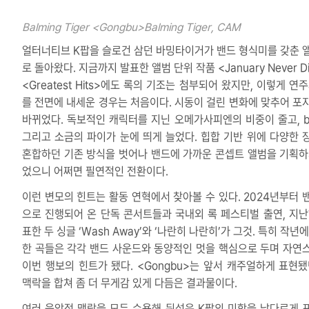
Balming Tiger <Gongbu>
Balming Tiger, CAM
얼터너티브 K팝을 슬로건 삼던 바밍타이거가 밴드 형식미를 갖춘 
로 돌아왔다. 지금까지 발표한 앨범 단위 작품 <January Never Di
<Greatest Hits>에도 록의 기조는 첨부되어 왔지만, 이렇게 연
를 전면에 내세운 경우는 처음이다. 시동이 걸린 변화에 맞추어 포
바뀌었다. 독보적인 캐릭터를 지닌 오메가사피엔의 비중이 줄고, b
그리고 소금의 파이가 눈에 띄게 늘었다. 힙합 기반 위에 다양한 
혼합하던 기존 방식을 벗어나 밴드에 가까운 콘셉트 앨범을 기획하
었으니 어쩌면 필연적인 전환이다.
이런 변모의 힌트는 활동 연혁에서 찾아볼 수 있다. 2024년부터 
으로 진행되어 온 단독 콘서트들과 국내외 록 페스티벌 출연, 지난
표한 두 싱글 ‘Wash Away’와 ‘나란히 나란히’가 그것. 특히 작년
한 곡들은 각각 밴드 사운드와 동양적인 멋을 핵심으로 두며 자연
이번 행보의 힌트가 됐다. <Gongbu>는 앞서 캐주얼하게 표현됐
맥락을 합쳐 좀 더 무게감 있게 다듬은 결과물이다.
여러 음악적 맥락을 모두 수용해 뒤섞은 K팝의 미학을 남다르게 