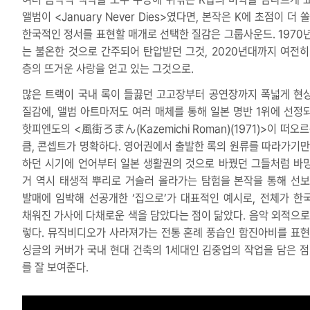
앨범이 <January Never Dies>였다면, 본작은 K에 초점이 더 
한국적인 정서를 표현할 매개로 선택한 질감은 그룹사운드. 1970
는 불온한 것으로 간주되어 탄압받던 그것, 2020년대까지 여전히
층의 뜨거운 사랑을 얻고 있는 그것으로.
많은 트랙이 국내 록이 들끓던 고고장부터 공연장까지 폭넓게 현
질감에, 앨범 아트마저도 여러 매체를 통해 일본 명반 1위에 선정
핫피엔도의 <風街ろまん(Kazemichi Roman)(1971)>이 떠오
큼, 콘셉트가 명확하다. 영어권에서 출발한 록의 원류를 따라가기만
하던 시기에 언어부터 일본 생활권의 것으로 바꿨던 그들처럼 바
거 역시 태생적 뿌리로 거슬러 올라가는 탐험을 본작을 통해 선보
발매에 임박해 선공개한 ‘집으로’가 대표적인 예시로, 전체가 한
채워진 가사에 다채로운 색을 담았다는 점이 닮았다. 음악 외적으로
렇다. 뮤직비디오가 사라져가는 전통 혼례 풍습인 함진아비를 표현
싱글의 커버가 국내 현대 건축의 1세대인 김중업의 작업을 담은 점
를 잘 보여준다.