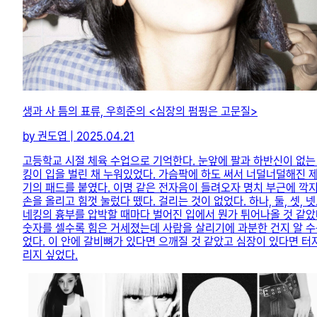
생과 사 틈의 표류, 우희준의 <심장의 펌핑은 고문질>
by 권도엽 | 2025.04.21
고등학교 시절 체육 수업으로 기억한다. 눈앞에 팔과 하반신이 없는
킹이 입을 벌린 채 누워있었다. 가슴팍에 하도 써서 너덜너덜해진 
기의 패드를 붙였다. 이명 같은 전자음이 들려오자 명치 부근에 깍지
손을 올리고 힘껏 눌렀다 뗐다. 걸리는 것이 없었다. 하나, 둘, 셋, 넷
네킹의 흉부를 압박할 때마다 벌어진 입에서 뭔가 튀어나올 것 같았
숫자를 셀수록 힘은 거세졌는데 사람을 살리기에 과분한 건지 알 수
었다. 이 안에 갈비뼈가 있다면 으깨질 것 같았고 심장이 있다면 터
리지 싶었다.